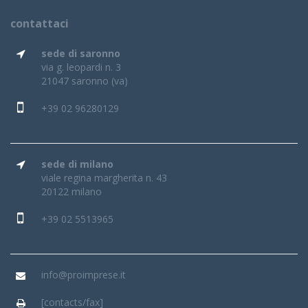
contattaci
sede di saronno
via g. leopardi n. 3
21047 saronno (va)
+39 02 96280129
sede di milano
viale regina margherita n. 43
20122 milano
+39 02 5513965
info@proimprese.it
[contacts/fax]