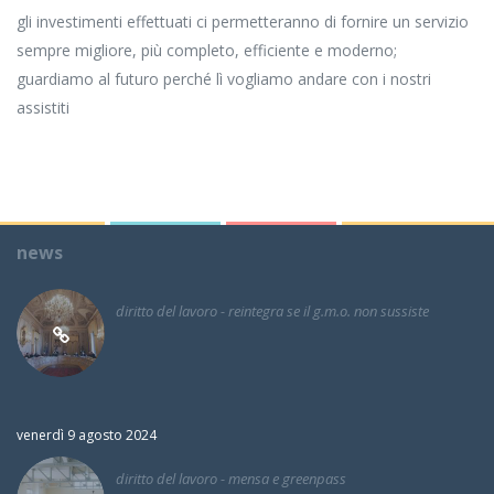
gli investimenti effettuati ci permetteranno di fornire un servizio
sempre migliore, più completo, efficiente e moderno;
guardiamo al futuro perché lì vogliamo andare con i nostri
assistiti
news
diritto del lavoro - reintegra se il g.m.o. non sussiste
venerdì 9 agosto 2024
diritto del lavoro - mensa e greenpass