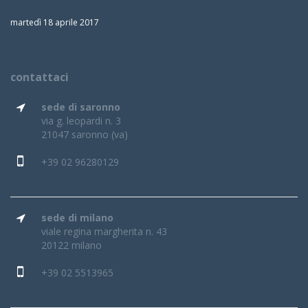
martedì 18 aprile 2017
contattaci
sede di saronno
via g. leopardi n. 3
21047 saronno (va)
+39 02 96280129
sede di milano
viale regina margherita n. 43
20122 milano
+39 02 5513965