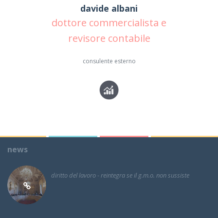
davide albani
dottore commercialista e
revisore contabile
consulente esterno
news
diritto del lavoro - reintegra se il g.m.o. non sussiste